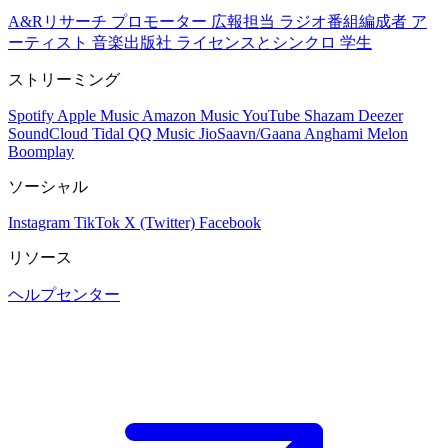
A&Rリサーチ
プロモーター
広報担当
ラジオ番組編成者
ア
ーティスト
音楽出版社
ライセンスとシンクロ
学生
ストリーミング
Spotify
Apple Music
Amazon Music
YouTube
Shazam
Deezer
SoundCloud
Tidal
QQ Music
JioSaavn/Gaana
Anghami
Melon
Boomplay
ソーシャル
Instagram
TikTok
X (Twitter)
Facebook
リソース
ヘルプセンター