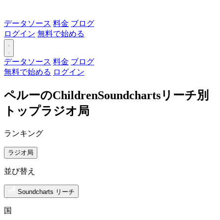
データソース
料金
ブログ
ログイン
無料で始める
データソース
料金
ブログ
無料で始める
ログイン
ペルーのChildrenSoundchartsリーチ別
トップラジオ局
ランキング
ラジオ局
並び替え
Soundcharts リーチ
国