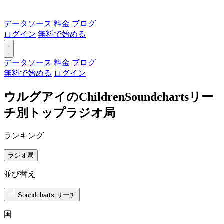
データソース
料金
ブログ
ログイン
無料で始める
データソース
料金
ブログ
無料で始める
ログイン
ウルグアイのChildrenSoundchartsリー
チ別トップラジオ局
ランキング
ラジオ局
並び替え
Soundcharts リーチ
国