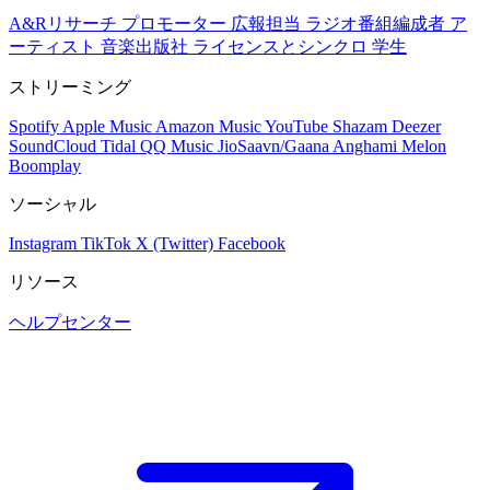
A&Rリサーチ
プロモーター
広報担当
ラジオ番組編成者
ア
ーティスト
音楽出版社
ライセンスとシンクロ
学生
ストリーミング
Spotify
Apple Music
Amazon Music
YouTube
Shazam
Deezer
SoundCloud
Tidal
QQ Music
JioSaavn/Gaana
Anghami
Melon
Boomplay
ソーシャル
Instagram
TikTok
X (Twitter)
Facebook
リソース
ヘルプセンター