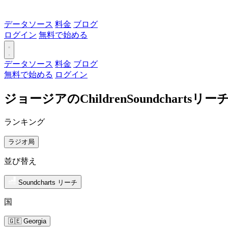
データソース
料金
ブログ
ログイン
無料で始める
データソース
料金
ブログ
無料で始める
ログイン
ジョージアのChildrenSoundchart
ランキング
ラジオ局
並び替え
Soundcharts リーチ
国
🇬🇪 Georgia