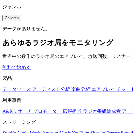
ジャンル
Children
データがありません。
あらゆるラジオ局をモニタリング
世界中の数千のラジオ局のエアプレイ、放送回数、リスナー
無料で始める
製品
データソース
アーティスト分析
楽曲分析
エアプレイ
チャー
利用事例
A&Rリサーチ
プロモーター
広報担当
ラジオ番組編成者
アー
ストリーミング
Spotify
Apple Music
Amazon Music
YouTube
Shazam
Deezer
Sound