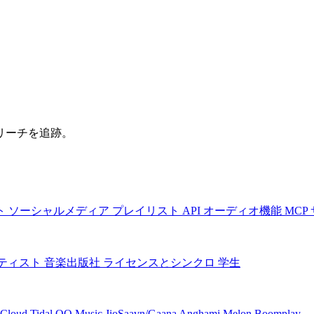
リーチを追跡。
ト
ソーシャルメディア
プレイリスト
API
オーディオ機能
MCP
ティスト
音楽出版社
ライセンスとシンクロ
学生
Cloud
Tidal
QQ Music
JioSaavn/Gaana
Anghami
Melon
Boomplay