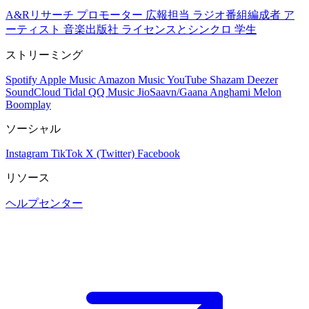
A&Rリサーチ
プロモーター
広報担当
ラジオ番組編成者
ア
ーティスト
音楽出版社
ライセンスとシンクロ
学生
ストリーミング
Spotify
Apple Music
Amazon Music
YouTube
Shazam
Deezer
SoundCloud
Tidal
QQ Music
JioSaavn/Gaana
Anghami
Melon
Boomplay
ソーシャル
Instagram
TikTok
X (Twitter)
Facebook
リソース
ヘルプセンター