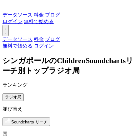
データソース
料金
ブログ
ログイン
無料で始める
データソース
料金
ブログ
無料で始める
ログイン
シンガポールのChildrenSoundchartsリ
ーチ別トップラジオ局
ランキング
ラジオ局
並び替え
Soundcharts リーチ
国