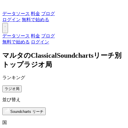
データソース
料金
ブログ
ログイン
無料で始める
データソース
料金
ブログ
無料で始める
ログイン
マルタのClassicalSoundchartsリーチ別
トップラジオ局
ランキング
ラジオ局
並び替え
Soundcharts リーチ
国