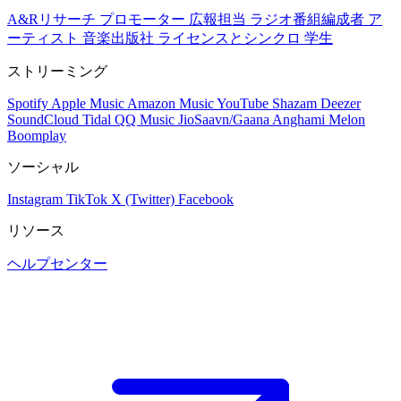
A&Rリサーチ
プロモーター
広報担当
ラジオ番組編成者
ア
ーティスト
音楽出版社
ライセンスとシンクロ
学生
ストリーミング
Spotify
Apple Music
Amazon Music
YouTube
Shazam
Deezer
SoundCloud
Tidal
QQ Music
JioSaavn/Gaana
Anghami
Melon
Boomplay
ソーシャル
Instagram
TikTok
X (Twitter)
Facebook
リソース
ヘルプセンター