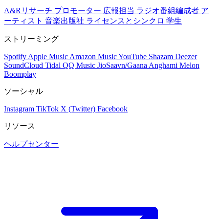
A&Rリサーチ
プロモーター
広報担当
ラジオ番組編成者
ア
ーティスト
音楽出版社
ライセンスとシンクロ
学生
ストリーミング
Spotify
Apple Music
Amazon Music
YouTube
Shazam
Deezer
SoundCloud
Tidal
QQ Music
JioSaavn/Gaana
Anghami
Melon
Boomplay
ソーシャル
Instagram
TikTok
X (Twitter)
Facebook
リソース
ヘルプセンター