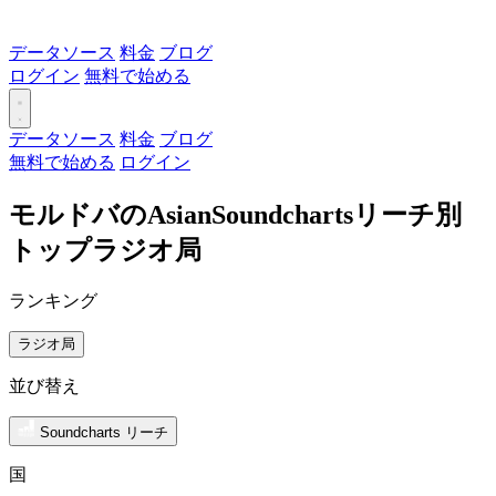
データソース
料金
ブログ
ログイン
無料で始める
データソース
料金
ブログ
無料で始める
ログイン
モルドバのAsianSoundchartsリーチ別
トップラジオ局
ランキング
ラジオ局
並び替え
Soundcharts リーチ
国