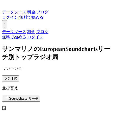
データソース
料金
ブログ
ログイン
無料で始める
データソース
料金
ブログ
無料で始める
ログイン
サンマリノのEuropeanSoundchartsリー
チ別トップラジオ局
ランキング
ラジオ局
並び替え
Soundcharts リーチ
国