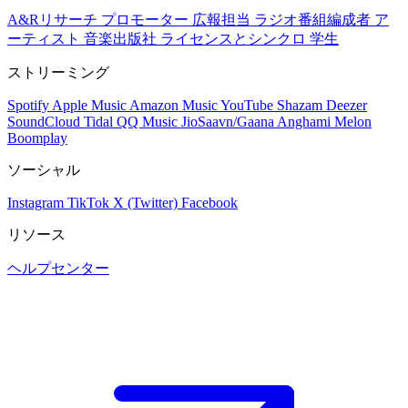
A&Rリサーチ
プロモーター
広報担当
ラジオ番組編成者
ア
ーティスト
音楽出版社
ライセンスとシンクロ
学生
ストリーミング
Spotify
Apple Music
Amazon Music
YouTube
Shazam
Deezer
SoundCloud
Tidal
QQ Music
JioSaavn/Gaana
Anghami
Melon
Boomplay
ソーシャル
Instagram
TikTok
X (Twitter)
Facebook
リソース
ヘルプセンター