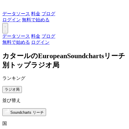
データソース
料金
ブログ
ログイン
無料で始める
データソース
料金
ブログ
無料で始める
ログイン
カタールのEuropeanSoundchartsリーチ
別トップラジオ局
ランキング
ラジオ局
並び替え
Soundcharts リーチ
国