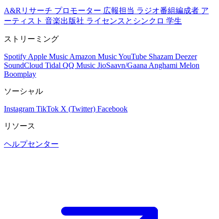
A&Rリサーチ
プロモーター
広報担当
ラジオ番組編成者
ア
ーティスト
音楽出版社
ライセンスとシンクロ
学生
ストリーミング
Spotify
Apple Music
Amazon Music
YouTube
Shazam
Deezer
SoundCloud
Tidal
QQ Music
JioSaavn/Gaana
Anghami
Melon
Boomplay
ソーシャル
Instagram
TikTok
X (Twitter)
Facebook
リソース
ヘルプセンター