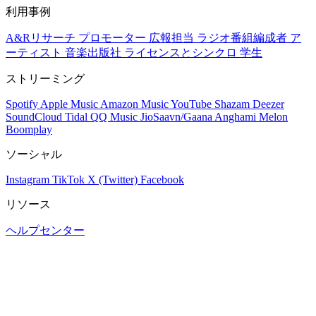
利用事例
A&Rリサーチ
プロモーター
広報担当
ラジオ番組編成者
ア
ーティスト
音楽出版社
ライセンスとシンクロ
学生
ストリーミング
Spotify
Apple Music
Amazon Music
YouTube
Shazam
Deezer
SoundCloud
Tidal
QQ Music
JioSaavn/Gaana
Anghami
Melon
Boomplay
ソーシャル
Instagram
TikTok
X (Twitter)
Facebook
リソース
ヘルプセンター