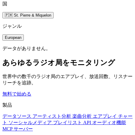
国
🇵🇲 St. Pierre & Miquelon
ジャンル
European
データがありません。
あらゆるラジオ局をモニタリング
世界中の数千のラジオ局のエアプレイ、放送回数、リスナー
リーチを追跡。
無料で始める
製品
データソース
アーティスト分析
楽曲分析
エアプレイ
チャー
ト
ソーシャルメディア
プレイリスト
API
オーディオ機能
MCP サーバー