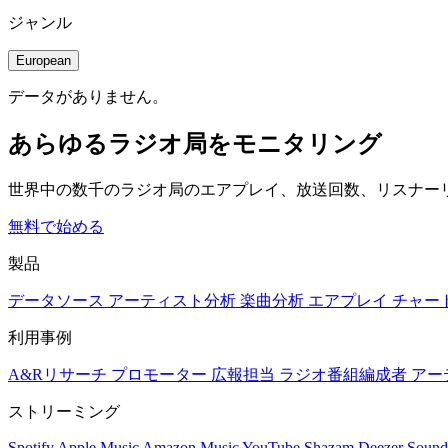
ジャンル
European
データがありません。
あらゆるラジオ局をモニタリング
世界中の数千のラジオ局のエアプレイ、放送回数、リスナー
無料で始める
製品
データソース
アーティスト分析
楽曲分析
エアプレイ
チャー
利用事例
A&Rリサーチ
プロモーター
広報担当
ラジオ番組編成者
アー
ストリーミング
Spotify
Apple Music
Amazon Music
YouTube
Shazam
Deezer
Sound