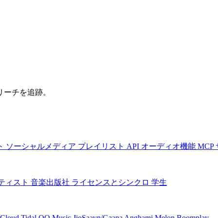
リーチを追跡。
ト
ソーシャルメディア
プレイリスト
API
オーディオ機能
MCP
ティスト
音楽出版社
ライセンスとシンクロ
学生
Cloud
Tidal
QQ Music
JioSaavn/Gaana
Anghami
Melon
Boomplay