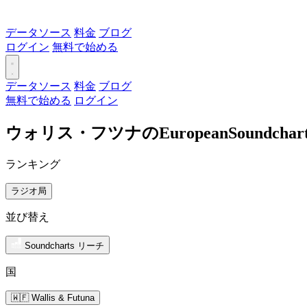
データソース
料金
ブログ
ログイン
無料で始める
データソース
料金
ブログ
無料で始める
ログイン
ウォリス・フツナのEuropeanSoundc
ランキング
ラジオ局
並び替え
Soundcharts リーチ
国
🇼🇫 Wallis & Futuna