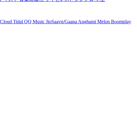
Cloud
Tidal
QQ Music
JioSaavn/Gaana
Anghami
Melon
Boomplay