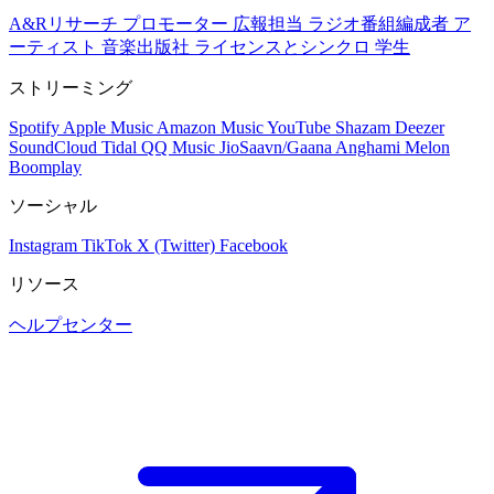
A&Rリサーチ
プロモーター
広報担当
ラジオ番組編成者
ア
ーティスト
音楽出版社
ライセンスとシンクロ
学生
ストリーミング
Spotify
Apple Music
Amazon Music
YouTube
Shazam
Deezer
SoundCloud
Tidal
QQ Music
JioSaavn/Gaana
Anghami
Melon
Boomplay
ソーシャル
Instagram
TikTok
X (Twitter)
Facebook
リソース
ヘルプセンター