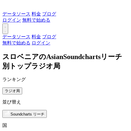
データソース
料金
ブログ
ログイン
無料で始める
データソース
料金
ブログ
無料で始める
ログイン
スロベニアのAsianSoundchartsリーチ
別トップラジオ局
ランキング
ラジオ局
並び替え
Soundcharts リーチ
国