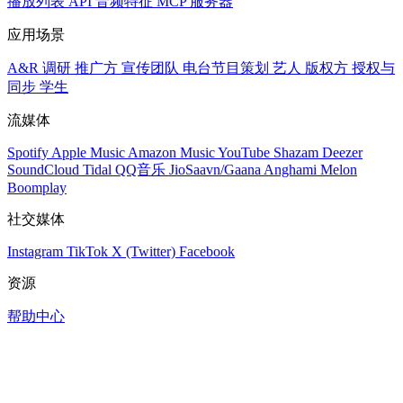
播放列表
API
音频特征
MCP 服务器
应用场景
A&R 调研
推广方
宣传团队
电台节目策划
艺人
版权方
授权与
同步
学生
流媒体
Spotify
Apple Music
Amazon Music
YouTube
Shazam
Deezer
SoundCloud
Tidal
QQ音乐
JioSaavn/Gaana
Anghami
Melon
Boomplay
社交媒体
Instagram
TikTok
X (Twitter)
Facebook
资源
帮助中心