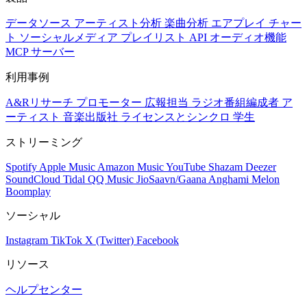
データソース
アーティスト分析
楽曲分析
エアプレイ
チャー
ト
ソーシャルメディア
プレイリスト
API
オーディオ機能
MCP サーバー
利用事例
A&Rリサーチ
プロモーター
広報担当
ラジオ番組編成者
ア
ーティスト
音楽出版社
ライセンスとシンクロ
学生
ストリーミング
Spotify
Apple Music
Amazon Music
YouTube
Shazam
Deezer
SoundCloud
Tidal
QQ Music
JioSaavn/Gaana
Anghami
Melon
Boomplay
ソーシャル
Instagram
TikTok
X (Twitter)
Facebook
リソース
ヘルプセンター