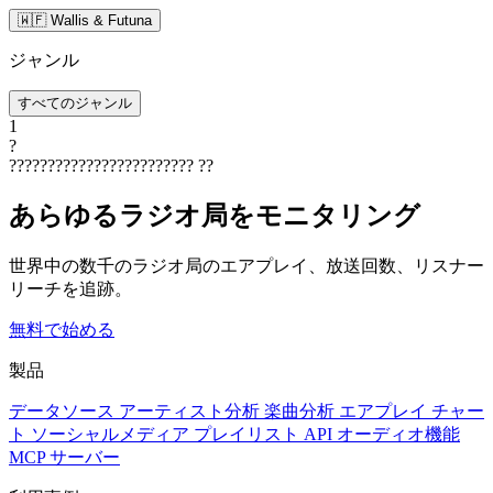
🇼🇫 Wallis & Futuna
ジャンル
すべてのジャンル
1
?
????????????????????????
??
あらゆるラジオ局をモニタリング
世界中の数千のラジオ局のエアプレイ、放送回数、リスナー
リーチを追跡。
無料で始める
製品
データソース
アーティスト分析
楽曲分析
エアプレイ
チャー
ト
ソーシャルメディア
プレイリスト
API
オーディオ機能
MCP サーバー