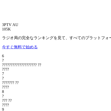
3PTV
AU
105K
ラジオ局の完全なランキングを見て、すべてのプラットフォ
今すぐ無料で始める
6
?
????????????????????
??
????
7
?
???????
??
????
8
?
???
??
????
9