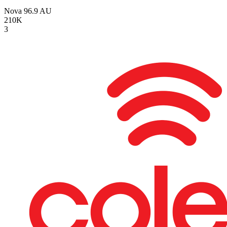
Nova 96.9
AU
210K
3