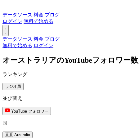
データソース
料金
ブログ
ログイン
無料で始める
データソース
料金
ブログ
無料で始める
ログイン
オーストラリアのYouTubeフォロワー
ランキング
ラジオ局
並び替え
YouTube フォロワー
国
🇦🇺 Australia