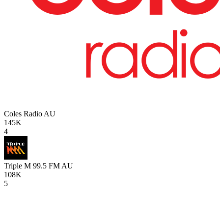
Coles Radio
AU
145K
4
Triple M 99.5 FM
AU
108K
5