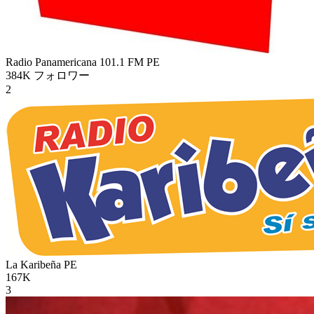
Radio Panamericana 101.1 FM
PE
384K
フォロワー
2
La Karibeña
PE
167K
3