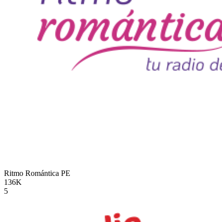
Ritmo Romántica
PE
136K
5