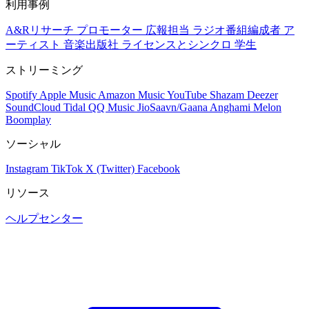
利用事例
A&Rリサーチ
プロモーター
広報担当
ラジオ番組編成者
ア
ーティスト
音楽出版社
ライセンスとシンクロ
学生
ストリーミング
Spotify
Apple Music
Amazon Music
YouTube
Shazam
Deezer
SoundCloud
Tidal
QQ Music
JioSaavn/Gaana
Anghami
Melon
Boomplay
ソーシャル
Instagram
TikTok
X (Twitter)
Facebook
リソース
ヘルプセンター