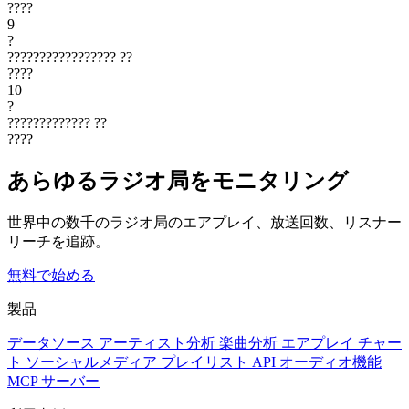
????
9
?
?????????????????
??
????
10
?
?????????????
??
????
あらゆるラジオ局をモニタリング
世界中の数千のラジオ局のエアプレイ、放送回数、リスナー
リーチを追跡。
無料で始める
製品
データソース
アーティスト分析
楽曲分析
エアプレイ
チャー
ト
ソーシャルメディア
プレイリスト
API
オーディオ機能
MCP サーバー