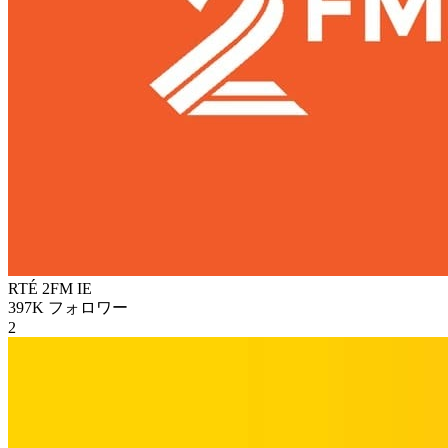
RTÉ 2FM
IE
397K
フォロワー
2