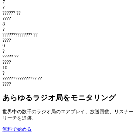
7
?
??????
??
????
8
?
??????????????
??
????
9
?
?????
??
????
10
?
????????????????
??
????
あらゆるラジオ局をモニタリング
世界中の数千のラジオ局のエアプレイ、放送回数、リスナー
リーチを追跡。
無料で始める