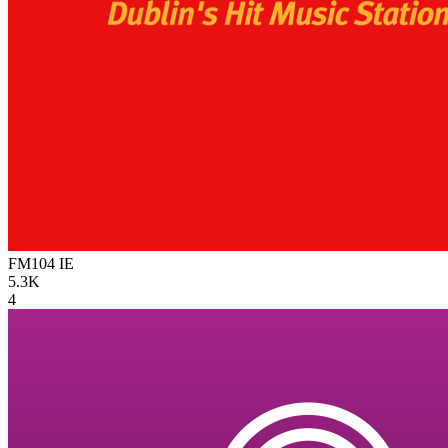
FM104
IE
5.3K
4