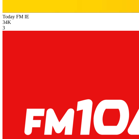
Today FM
IE
34K
3