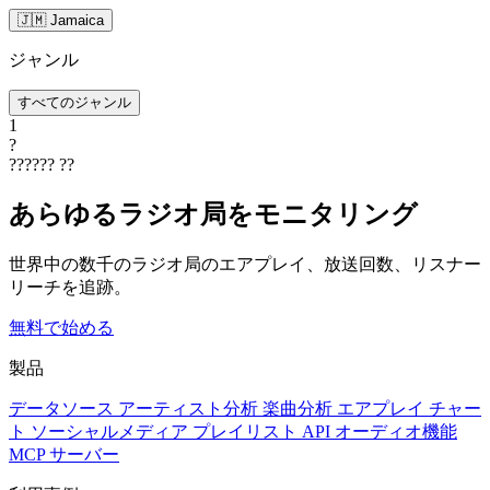
🇯🇲 Jamaica
ジャンル
すべてのジャンル
1
?
??????
??
あらゆるラジオ局をモニタリング
世界中の数千のラジオ局のエアプレイ、放送回数、リスナー
リーチを追跡。
無料で始める
製品
データソース
アーティスト分析
楽曲分析
エアプレイ
チャー
ト
ソーシャルメディア
プレイリスト
API
オーディオ機能
MCP サーバー