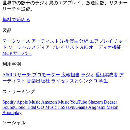
世界中の数千のラジオ局のエアプレイ、放送回数、リスナー
リーチを追跡。
無料で始める
製品
データソース
アーティスト分析
楽曲分析
エアプレイ
チャー
ト
ソーシャルメディア
プレイリスト
API
オーディオ機能
MCP サーバー
利用事例
A&Rリサーチ
プロモーター
広報担当
ラジオ番組編成者
ア
ーティスト
音楽出版社
ライセンスとシンクロ
学生
ストリーミング
Spotify
Apple Music
Amazon Music
YouTube
Shazam
Deezer
SoundCloud
Tidal
QQ Music
JioSaavn/Gaana
Anghami
Melon
Boomplay
ソーシャル