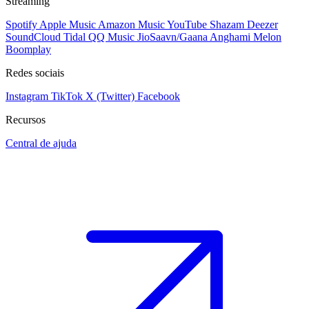
Streaming
Spotify
Apple Music
Amazon Music
YouTube
Shazam
Deezer
SoundCloud
Tidal
QQ Music
JioSaavn/Gaana
Anghami
Melon
Boomplay
Redes sociais
Instagram
TikTok
X (Twitter)
Facebook
Recursos
Central de ajuda