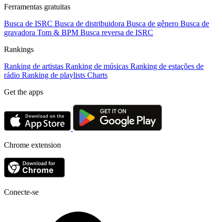
Ferramentas gratuitas
Busca de ISRC
Busca de distribuidora
Busca de gênero
Busca de
gravadora
Tom & BPM
Busca reversa de ISRC
Rankings
Ranking de artistas
Ranking de músicas
Ranking de estações de
rádio
Ranking de playlists
Charts
Get the apps
Chrome extension
Conecte-se