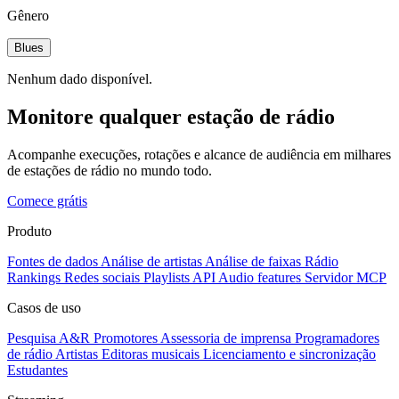
Gênero
Blues
Nenhum dado disponível.
Monitore qualquer estação de rádio
Acompanhe execuções, rotações e alcance de audiência em milhares
de estações de rádio no mundo todo.
Comece grátis
Produto
Fontes de dados
Análise de artistas
Análise de faixas
Rádio
Rankings
Redes sociais
Playlists
API
Audio features
Servidor MCP
Casos de uso
Pesquisa A&R
Promotores
Assessoria de imprensa
Programadores
de rádio
Artistas
Editoras musicais
Licenciamento e sincronização
Estudantes