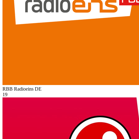
RBB Radioeins
DE
19