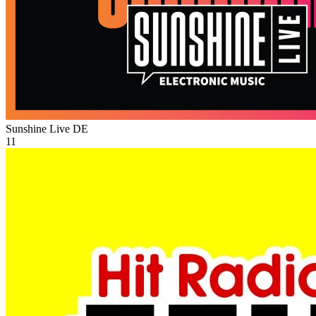
Sunshine Live
DE
11