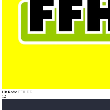
Hit Radio FFH
DE
12