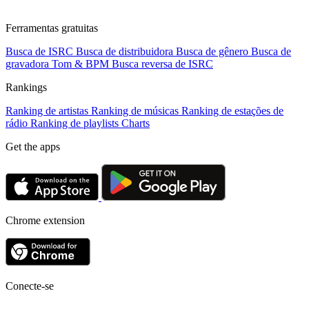
Ferramentas gratuitas
Busca de ISRC
Busca de distribuidora
Busca de gênero
Busca de
gravadora
Tom & BPM
Busca reversa de ISRC
Rankings
Ranking de artistas
Ranking de músicas
Ranking de estações de
rádio
Ranking de playlists
Charts
Get the apps
Chrome extension
Conecte-se