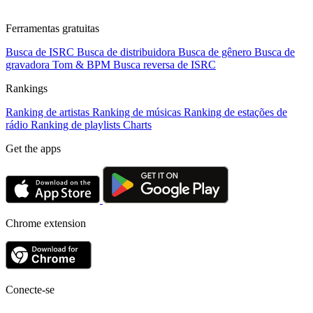
Ferramentas gratuitas
Busca de ISRC
Busca de distribuidora
Busca de gênero
Busca de
gravadora
Tom & BPM
Busca reversa de ISRC
Rankings
Ranking de artistas
Ranking de músicas
Ranking de estações de
rádio
Ranking de playlists
Charts
Get the apps
Chrome extension
Conecte-se