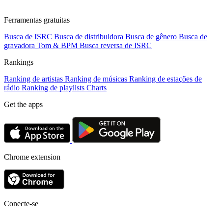
Ferramentas gratuitas
Busca de ISRC
Busca de distribuidora
Busca de gênero
Busca de
gravadora
Tom & BPM
Busca reversa de ISRC
Rankings
Ranking de artistas
Ranking de músicas
Ranking de estações de
rádio
Ranking de playlists
Charts
Get the apps
Chrome extension
Conecte-se