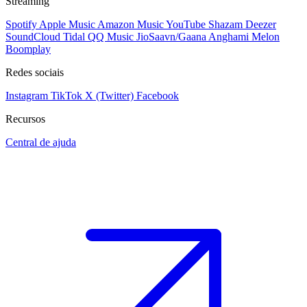
Streaming
Spotify
Apple Music
Amazon Music
YouTube
Shazam
Deezer
SoundCloud
Tidal
QQ Music
JioSaavn/Gaana
Anghami
Melon
Boomplay
Redes sociais
Instagram
TikTok
X (Twitter)
Facebook
Recursos
Central de ajuda