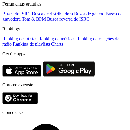
Ferramentas gratuitas
Busca de ISRC
Busca de distribuidora
Busca de gênero
Busca de
gravadora
Tom & BPM
Busca reversa de ISRC
Rankings
Ranking de artistas
Ranking de músicas
Ranking de estações de
rádio
Ranking de playlists
Charts
Get the apps
Chrome extension
Conecte-se