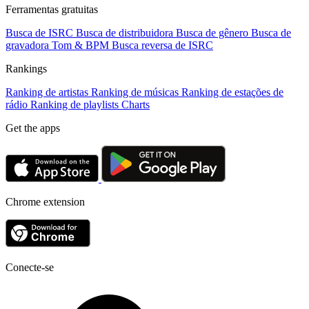
Ferramentas gratuitas
Busca de ISRC
Busca de distribuidora
Busca de gênero
Busca de
gravadora
Tom & BPM
Busca reversa de ISRC
Rankings
Ranking de artistas
Ranking de músicas
Ranking de estações de
rádio
Ranking de playlists
Charts
Get the apps
Chrome extension
Conecte-se