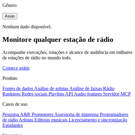
Gênero
Asian
Nenhum dado disponível.
Monitore qualquer estação de rádio
Acompanhe execuções, rotações e alcance de audiência em milhares
de estações de rádio no mundo todo.
Comece grátis
Produto
Fontes de dados
Análise de artistas
Análise de faixas
Rádio
Rankings
Redes sociais
Playlists
API
Audio features
Servidor MCP
Casos de uso
Pesquisa A&R
Promotores
Assessoria de imprensa
Programadores
de rádio
Artistas
Editoras musicais
Licenciamento e sincronização
Estudantes