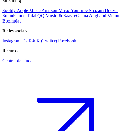
Streaming
Spotify
Apple Music
Amazon Music
YouTube
Shazam
Deezer
SoundCloud
Tidal
QQ Music
JioSaavn/Gaana
Anghami
Melon
Boomplay
Redes sociais
Instagram
TikTok
X (Twitter)
Facebook
Recursos
Central de ajuda