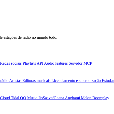
e estações de rádio no mundo todo.
Redes sociais
Playlists
API
Audio features
Servidor MCP
rádio
Artistas
Editoras musicais
Licenciamento e sincronização
Estudan
Cloud
Tidal
QQ Music
JioSaavn/Gaana
Anghami
Melon
Boomplay