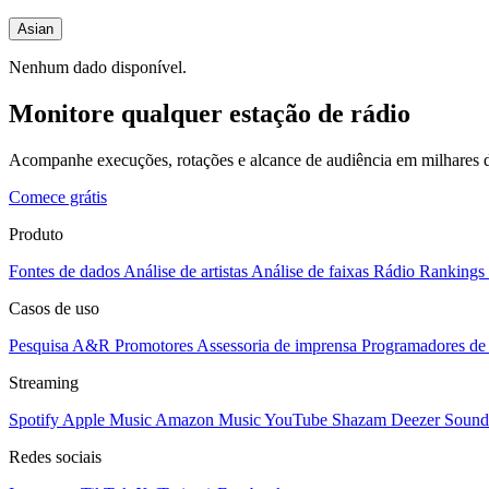
Asian
Nenhum dado disponível.
Monitore qualquer estação de rádio
Acompanhe execuções, rotações e alcance de audiência em milhares d
Comece grátis
Produto
Fontes de dados
Análise de artistas
Análise de faixas
Rádio
Rankings
Casos de uso
Pesquisa A&R
Promotores
Assessoria de imprensa
Programadores de 
Streaming
Spotify
Apple Music
Amazon Music
YouTube
Shazam
Deezer
Sound
Redes sociais