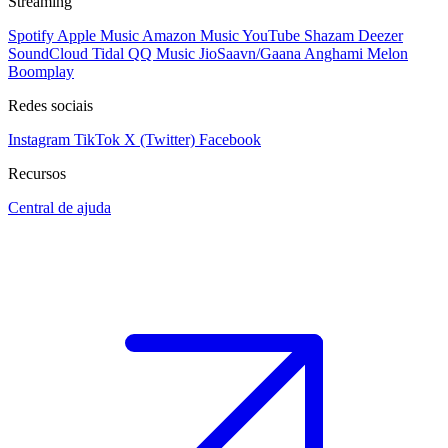
Streaming
Spotify
Apple Music
Amazon Music
YouTube
Shazam
Deezer
SoundCloud
Tidal
QQ Music
JioSaavn/Gaana
Anghami
Melon
Boomplay
Redes sociais
Instagram
TikTok
X (Twitter)
Facebook
Recursos
Central de ajuda