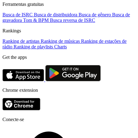
Ferramentas gratuitas
Busca de ISRC
Busca de distribuidora
Busca de gênero
Busca de
gravadora
Tom & BPM
Busca reversa de ISRC
Rankings
Ranking de artistas
Ranking de músicas
Ranking de estações de
rádio
Ranking de playlists
Charts
Get the apps
Chrome extension
Conecte-se