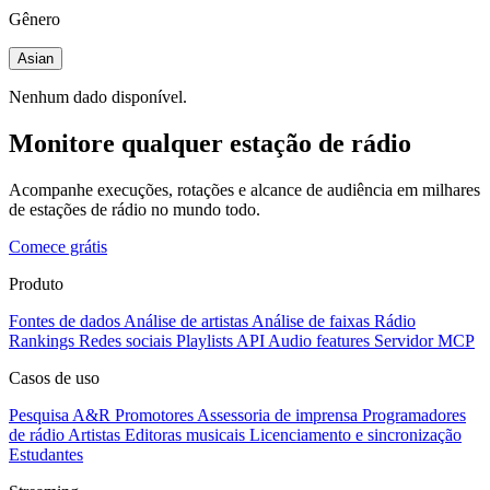
Gênero
Asian
Nenhum dado disponível.
Monitore qualquer estação de rádio
Acompanhe execuções, rotações e alcance de audiência em milhares
de estações de rádio no mundo todo.
Comece grátis
Produto
Fontes de dados
Análise de artistas
Análise de faixas
Rádio
Rankings
Redes sociais
Playlists
API
Audio features
Servidor MCP
Casos de uso
Pesquisa A&R
Promotores
Assessoria de imprensa
Programadores
de rádio
Artistas
Editoras musicais
Licenciamento e sincronização
Estudantes