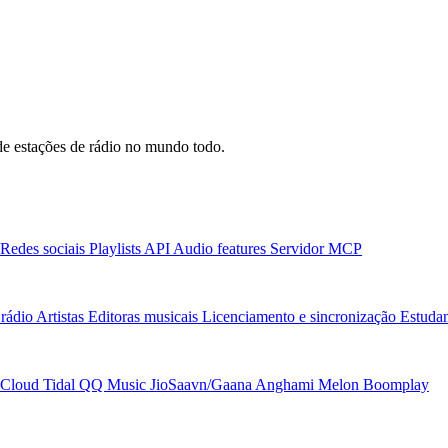
e estações de rádio no mundo todo.
Redes sociais
Playlists
API
Audio features
Servidor MCP
rádio
Artistas
Editoras musicais
Licenciamento e sincronização
Estudan
Cloud
Tidal
QQ Music
JioSaavn/Gaana
Anghami
Melon
Boomplay