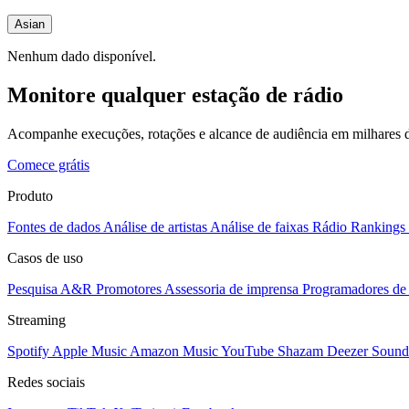
Asian
Nenhum dado disponível.
Monitore qualquer estação de rádio
Acompanhe execuções, rotações e alcance de audiência em milhares d
Comece grátis
Produto
Fontes de dados
Análise de artistas
Análise de faixas
Rádio
Rankings
Casos de uso
Pesquisa A&R
Promotores
Assessoria de imprensa
Programadores de 
Streaming
Spotify
Apple Music
Amazon Music
YouTube
Shazam
Deezer
Sound
Redes sociais