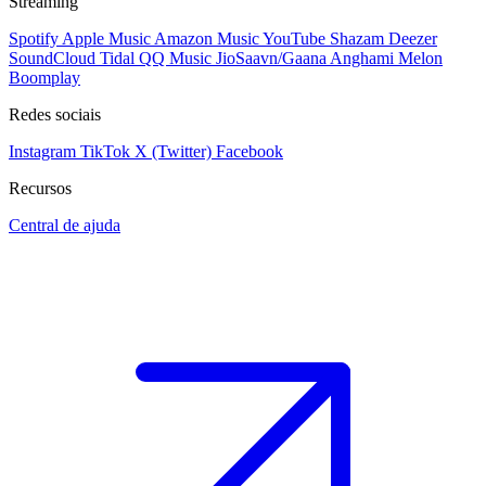
Streaming
Spotify
Apple Music
Amazon Music
YouTube
Shazam
Deezer
SoundCloud
Tidal
QQ Music
JioSaavn/Gaana
Anghami
Melon
Boomplay
Redes sociais
Instagram
TikTok
X (Twitter)
Facebook
Recursos
Central de ajuda