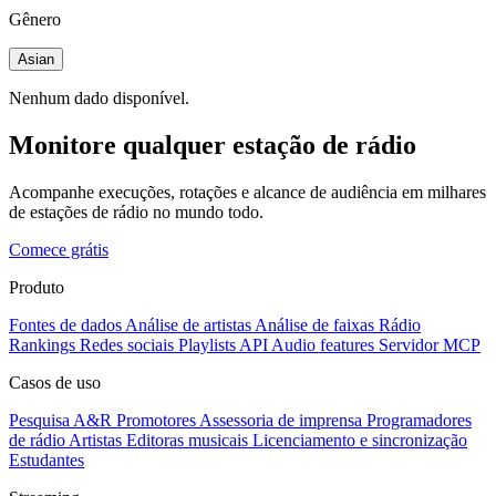
Gênero
Asian
Nenhum dado disponível.
Monitore qualquer estação de rádio
Acompanhe execuções, rotações e alcance de audiência em milhares
de estações de rádio no mundo todo.
Comece grátis
Produto
Fontes de dados
Análise de artistas
Análise de faixas
Rádio
Rankings
Redes sociais
Playlists
API
Audio features
Servidor MCP
Casos de uso
Pesquisa A&R
Promotores
Assessoria de imprensa
Programadores
de rádio
Artistas
Editoras musicais
Licenciamento e sincronização
Estudantes