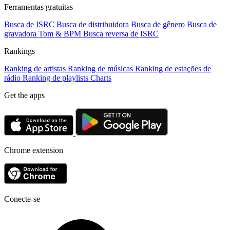
Ferramentas gratuitas
Busca de ISRC
Busca de distribuidora
Busca de gênero
Busca de
gravadora
Tom & BPM
Busca reversa de ISRC
Rankings
Ranking de artistas
Ranking de músicas
Ranking de estações de
rádio
Ranking de playlists
Charts
Get the apps
Chrome extension
Conecte-se