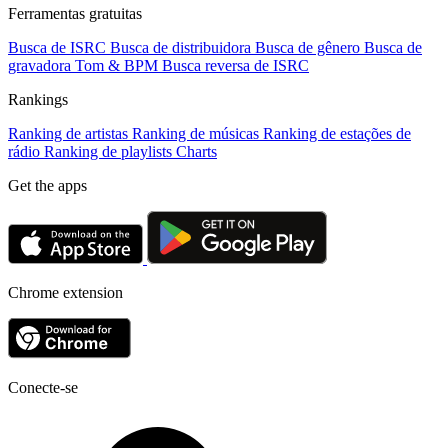
Ferramentas gratuitas
Busca de ISRC
Busca de distribuidora
Busca de gênero
Busca de
gravadora
Tom & BPM
Busca reversa de ISRC
Rankings
Ranking de artistas
Ranking de músicas
Ranking de estações de
rádio
Ranking de playlists
Charts
Get the apps
Chrome extension
Conecte-se