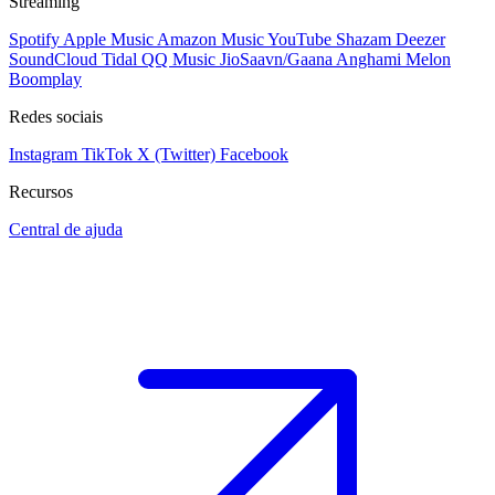
Streaming
Spotify
Apple Music
Amazon Music
YouTube
Shazam
Deezer
SoundCloud
Tidal
QQ Music
JioSaavn/Gaana
Anghami
Melon
Boomplay
Redes sociais
Instagram
TikTok
X (Twitter)
Facebook
Recursos
Central de ajuda