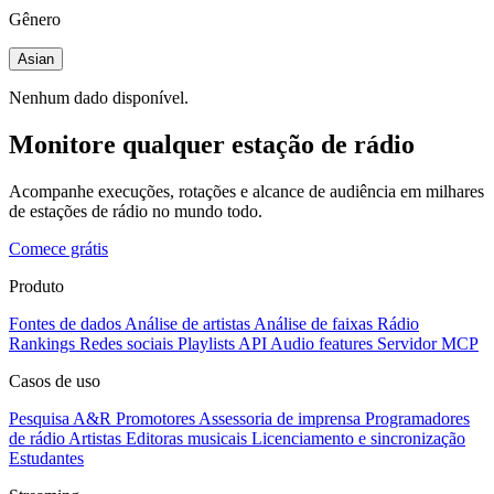
Gênero
Asian
Nenhum dado disponível.
Monitore qualquer estação de rádio
Acompanhe execuções, rotações e alcance de audiência em milhares
de estações de rádio no mundo todo.
Comece grátis
Produto
Fontes de dados
Análise de artistas
Análise de faixas
Rádio
Rankings
Redes sociais
Playlists
API
Audio features
Servidor MCP
Casos de uso
Pesquisa A&R
Promotores
Assessoria de imprensa
Programadores
de rádio
Artistas
Editoras musicais
Licenciamento e sincronização
Estudantes