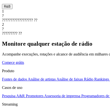
R&B
1
?
??????????????????
??
2
?
?????????
??
Monitore qualquer estação de rádio
Acompanhe execuções, rotações e alcance de audiência em milhares d
Comece grátis
Produto
Fontes de dados
Análise de artistas
Análise de faixas
Rádio
Rankings
Casos de uso
Pesquisa A&R
Promotores
Assessoria de imprensa
Programadores de 
Streaming