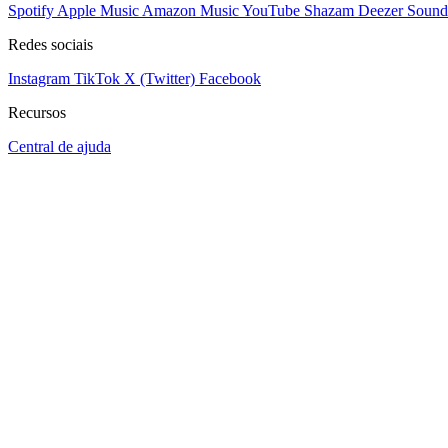
Spotify
Apple Music
Amazon Music
YouTube
Shazam
Deezer
Sound
Redes sociais
Instagram
TikTok
X (Twitter)
Facebook
Recursos
Central de ajuda