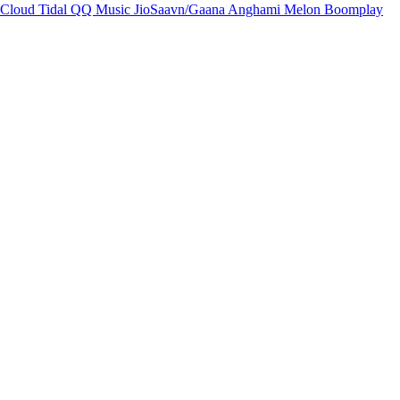
Cloud
Tidal
QQ Music
JioSaavn/Gaana
Anghami
Melon
Boomplay