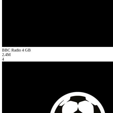
BBC Radio 4
GB
2.4M
4