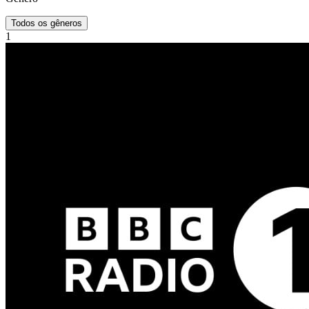
Todos os gêneros
1