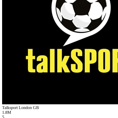
Talksport London
GB
1.8M
5