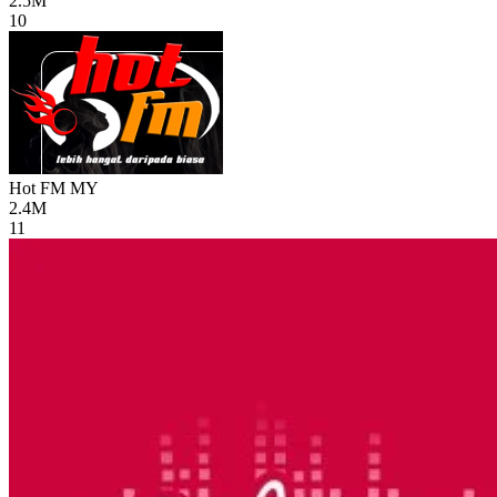
2.5M
10
Hot FM
MY
2.4M
11