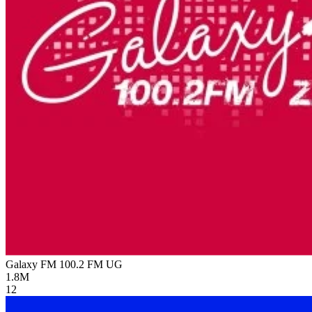
Galaxy FM 100.2 FM
UG
1.8M
12