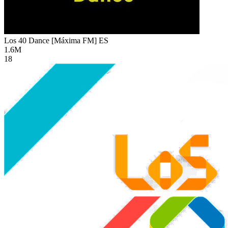
Los 40 Dance [Máxima FM]
ES
1.6M
18