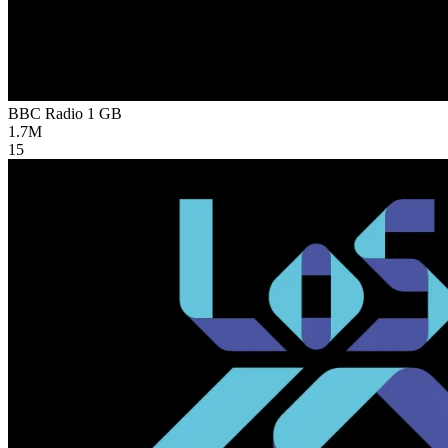
BBC Radio 1
GB
1.7M
15