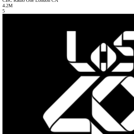
CBC Radio One London
CA
4.2M
5