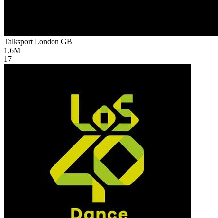
Talksport London
GB
1.6M
17