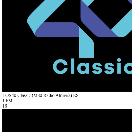
LOS40 Classic (M80 Radio Almería)
ES
1.6M
16