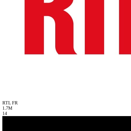
RTL
FR
1.7M
14