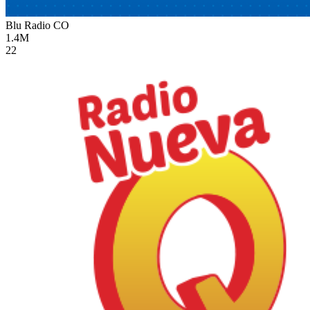
Blu Radio
CO
1.4M
22