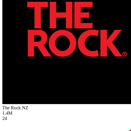
The Rock
NZ
1.4M
24