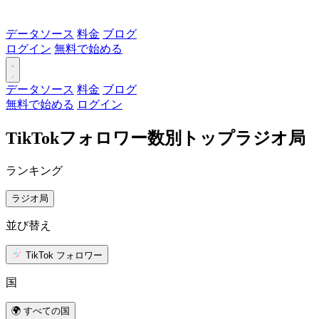
データソース
料金
ブログ
ログイン
無料で始める
データソース
料金
ブログ
無料で始める
ログイン
TikTokフォロワー数別トップラジオ局
ランキング
ラジオ局
並び替え
TikTok フォロワー
国
🌍 すべての国