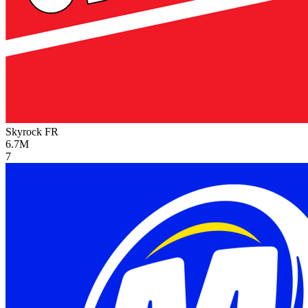
Skyrock
FR
6.7M
7