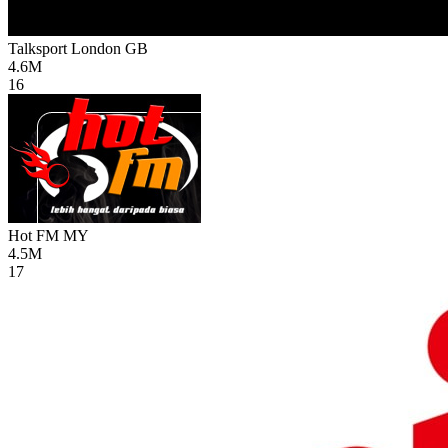
Talksport London
GB
4.6M
16
Hot FM
MY
4.5M
17