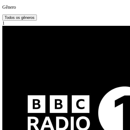
Gênero
Todos os gêneros
1