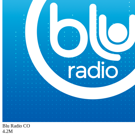
Blu Radio
CO
4.2M