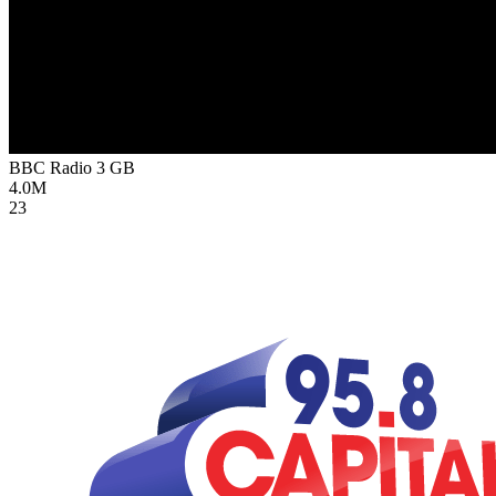
BBC Radio 3
GB
4.0M
23