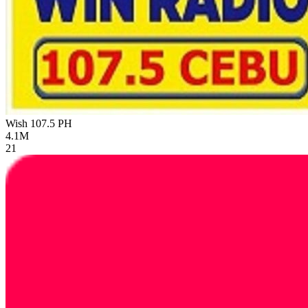
Wish 107.5
PH
4.1M
21