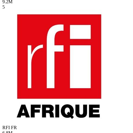
9.2M
5
RFI
FR
6.8M