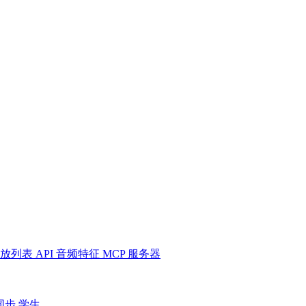
放列表
API
音频特征
MCP 服务器
同步
学生