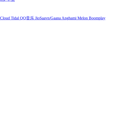
Cloud
Tidal
QQ音乐
JioSaavn/Gaana
Anghami
Melon
Boomplay