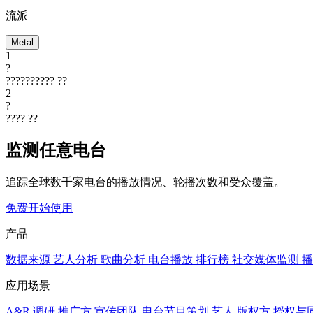
流派
Metal
1
?
??????????
??
2
?
????
??
监测任意电台
追踪全球数千家电台的播放情况、轮播次数和受众覆盖。
免费开始使用
产品
数据来源
艺人分析
歌曲分析
电台播放
排行榜
社交媒体监测
播
应用场景
A&R 调研
推广方
宣传团队
电台节目策划
艺人
版权方
授权与