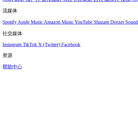
流媒体
Spotify
Apple Music
Amazon Music
YouTube
Shazam
Deezer
Sound
社交媒体
Instagram
TikTok
X (Twitter)
Facebook
资源
帮助中心