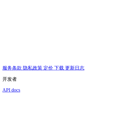
服务条款
隐私政策
定价
下载
更新日志
开发者
API docs