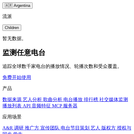
🇦🇷 Argentina
流派
Children
暂无数据。
监测任意电台
追踪全球数千家电台的播放情况、轮播次数和受众覆盖。
免费开始使用
产品
数据来源
艺人分析
歌曲分析
电台播放
排行榜
社交媒体监测
播放列表
API
音频特征
MCP 服务器
应用场景
A&R 调研
推广方
宣传团队
电台节目策划
艺人
版权方
授权与