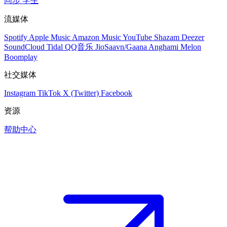
同步
学生
流媒体
Spotify
Apple Music
Amazon Music
YouTube
Shazam
Deezer
SoundCloud
Tidal
QQ音乐
JioSaavn/Gaana
Anghami
Melon
Boomplay
社交媒体
Instagram
TikTok
X (Twitter)
Facebook
资源
帮助中心