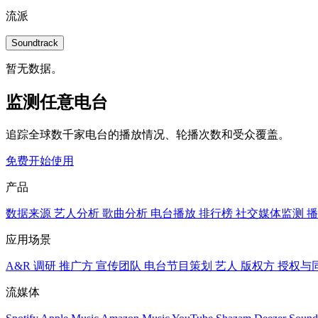
流派
Soundtrack
暂无数据。
监测任意电台
追踪全球数千家电台的播放情况、轮播次数和受众覆盖。
免费开始使用
产品
数据来源
艺人分析
歌曲分析
电台播放
排行榜
社交媒体监测
播
应用场景
A&R 调研
推广方
宣传团队
电台节目策划
艺人
版权方
授权与
流媒体