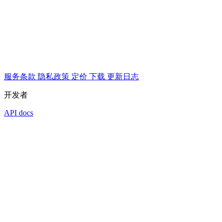
服务条款
隐私政策
定价
下载
更新日志
开发者
API docs