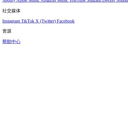
Spotify
Apple Music
Amazon Music
YouTube
Shazam
Deezer
Sound
社交媒体
Instagram
TikTok
X (Twitter)
Facebook
资源
帮助中心