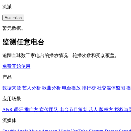
流派
Australian
暂无数据。
监测任意电台
追踪全球数千家电台的播放情况、轮播次数和受众覆盖。
免费开始使用
产品
数据来源
艺人分析
歌曲分析
电台播放
排行榜
社交媒体监测
播
应用场景
A&R 调研
推广方
宣传团队
电台节目策划
艺人
版权方
授权与
流媒体