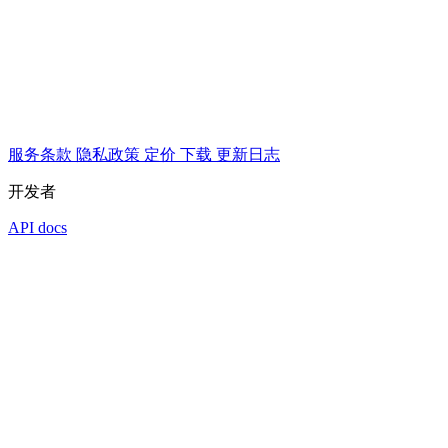
服务条款
隐私政策
定价
下载
更新日志
开发者
API docs