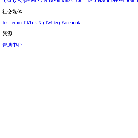
Spotify
Apple Music
Amazon Music
YouTube
Shazam
Deezer
Sound
社交媒体
Instagram
TikTok
X (Twitter)
Facebook
资源
帮助中心