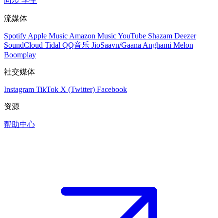
同步
学生
流媒体
Spotify
Apple Music
Amazon Music
YouTube
Shazam
Deezer
SoundCloud
Tidal
QQ音乐
JioSaavn/Gaana
Anghami
Melon
Boomplay
社交媒体
Instagram
TikTok
X (Twitter)
Facebook
资源
帮助中心