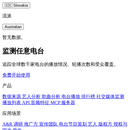
🇸🇰 Slovakia
流派
Australian
暂无数据。
监测任意电台
追踪全球数千家电台的播放情况、轮播次数和受众覆盖。
免费开始使用
产品
数据来源
艺人分析
歌曲分析
电台播放
排行榜
社交媒体监测
播放列表
API
音频特征
MCP 服务器
应用场景
A&R 调研
推广方
宣传团队
电台节目策划
艺人
版权方
授权与