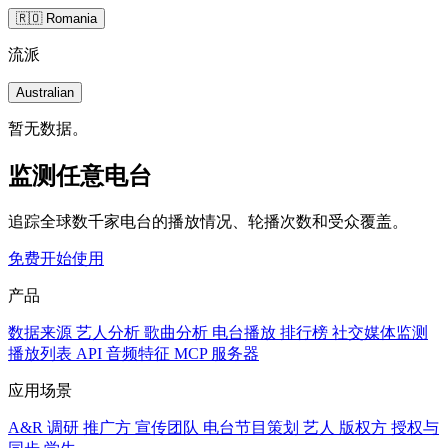
🇷🇴 Romania
流派
Australian
暂无数据。
监测任意电台
追踪全球数千家电台的播放情况、轮播次数和受众覆盖。
免费开始使用
产品
数据来源
艺人分析
歌曲分析
电台播放
排行榜
社交媒体监测
播放列表
API
音频特征
MCP 服务器
应用场景
A&R 调研
推广方
宣传团队
电台节目策划
艺人
版权方
授权与