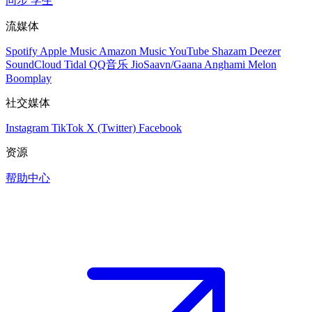
同步
学生
流媒体
Spotify
Apple Music
Amazon Music
YouTube
Shazam
Deezer
SoundCloud
Tidal
QQ音乐
JioSaavn/Gaana
Anghami
Melon
Boomplay
社交媒体
Instagram
TikTok
X (Twitter)
Facebook
资源
帮助中心