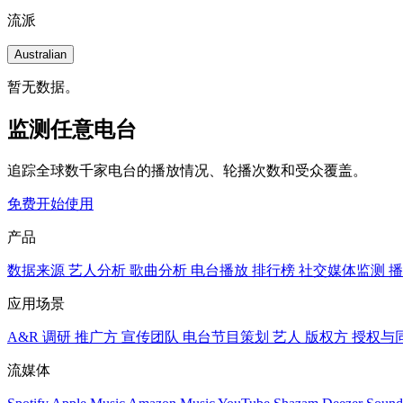
流派
Australian
暂无数据。
监测任意电台
追踪全球数千家电台的播放情况、轮播次数和受众覆盖。
免费开始使用
产品
数据来源
艺人分析
歌曲分析
电台播放
排行榜
社交媒体监测
播
应用场景
A&R 调研
推广方
宣传团队
电台节目策划
艺人
版权方
授权与
流媒体