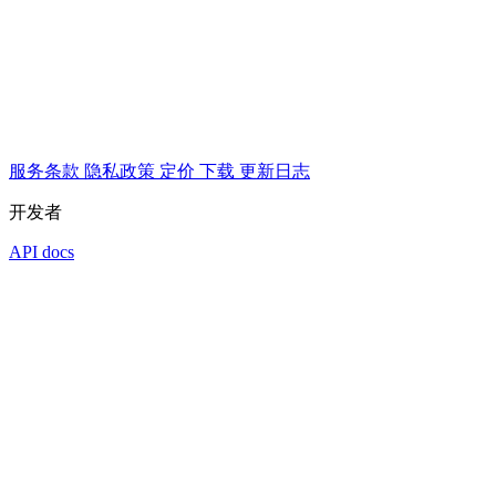
服务条款
隐私政策
定价
下载
更新日志
开发者
API docs