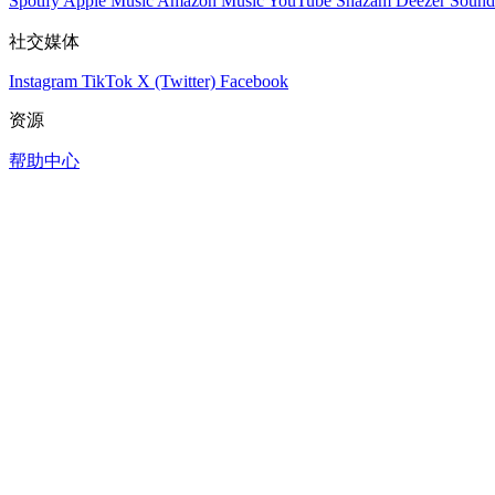
Spotify
Apple Music
Amazon Music
YouTube
Shazam
Deezer
Sound
社交媒体
Instagram
TikTok
X (Twitter)
Facebook
资源
帮助中心