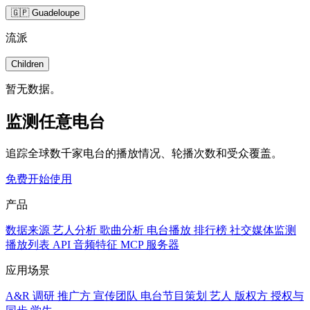
🇬🇵 Guadeloupe
流派
Children
暂无数据。
监测任意电台
追踪全球数千家电台的播放情况、轮播次数和受众覆盖。
免费开始使用
产品
数据来源
艺人分析
歌曲分析
电台播放
排行榜
社交媒体监测
播放列表
API
音频特征
MCP 服务器
应用场景
A&R 调研
推广方
宣传团队
电台节目策划
艺人
版权方
授权与