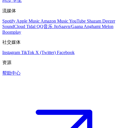
同步
学生
流媒体
Spotify
Apple Music
Amazon Music
YouTube
Shazam
Deezer
SoundCloud
Tidal
QQ音乐
JioSaavn/Gaana
Anghami
Melon
Boomplay
社交媒体
Instagram
TikTok
X (Twitter)
Facebook
资源
帮助中心