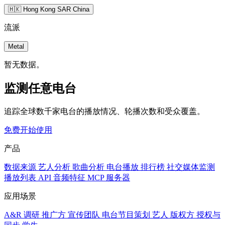
🇭🇰 Hong Kong SAR China
流派
Metal
暂无数据。
监测任意电台
追踪全球数千家电台的播放情况、轮播次数和受众覆盖。
免费开始使用
产品
数据来源
艺人分析
歌曲分析
电台播放
排行榜
社交媒体监测
播放列表
API
音频特征
MCP 服务器
应用场景
A&R 调研
推广方
宣传团队
电台节目策划
艺人
版权方
授权与