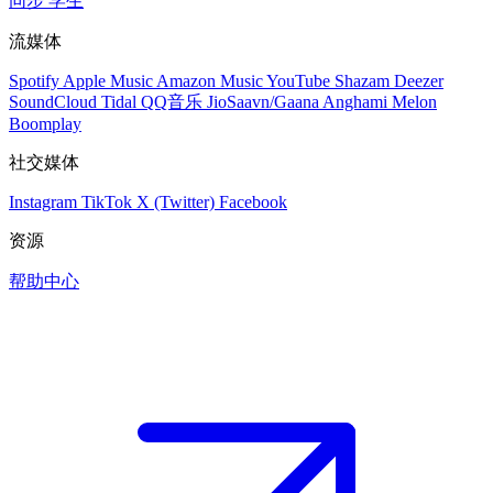
同步
学生
流媒体
Spotify
Apple Music
Amazon Music
YouTube
Shazam
Deezer
SoundCloud
Tidal
QQ音乐
JioSaavn/Gaana
Anghami
Melon
Boomplay
社交媒体
Instagram
TikTok
X (Twitter)
Facebook
资源
帮助中心