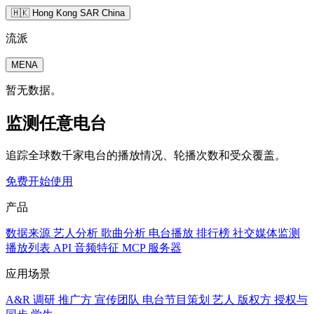
🇭🇰 Hong Kong SAR China
流派
MENA
暂无数据。
监测任意电台
追踪全球数千家电台的播放情况、轮播次数和受众覆盖。
免费开始使用
产品
数据来源
艺人分析
歌曲分析
电台播放
排行榜
社交媒体监测
播放列表
API
音频特征
MCP 服务器
应用场景
A&R 调研
推广方
宣传团队
电台节目策划
艺人
版权方
授权与