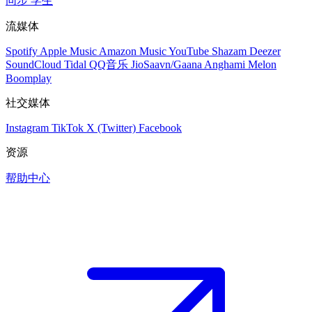
同步
学生
流媒体
Spotify
Apple Music
Amazon Music
YouTube
Shazam
Deezer
SoundCloud
Tidal
QQ音乐
JioSaavn/Gaana
Anghami
Melon
Boomplay
社交媒体
Instagram
TikTok
X (Twitter)
Facebook
资源
帮助中心