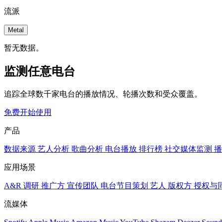
流派
Metal
暂无数据。
监测任意电台
追踪全球数千家电台的播放情况、轮播次数和受众覆盖。
免费开始使用
产品
数据来源
艺人分析
歌曲分析
电台播放
排行榜
社交媒体监测
播
应用场景
A&R 调研
推广方
宣传团队
电台节目策划
艺人
版权方
授权与
流媒体