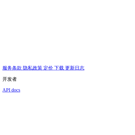
服务条款
隐私政策
定价
下载
更新日志
开发者
API docs