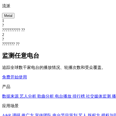
流派
Metal
1
?
??????????
??
2
?
???????
??
监测任意电台
追踪全球数千家电台的播放情况、轮播次数和受众覆盖。
免费开始使用
产品
数据来源
艺人分析
歌曲分析
电台播放
排行榜
社交媒体监测
播
应用场景
A&R 调研
推广方
宣传团队
电台节目策划
艺人
版权方
授权与