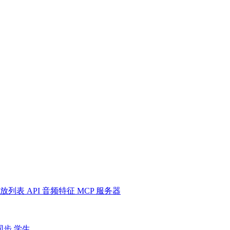
放列表
API
音频特征
MCP 服务器
同步
学生