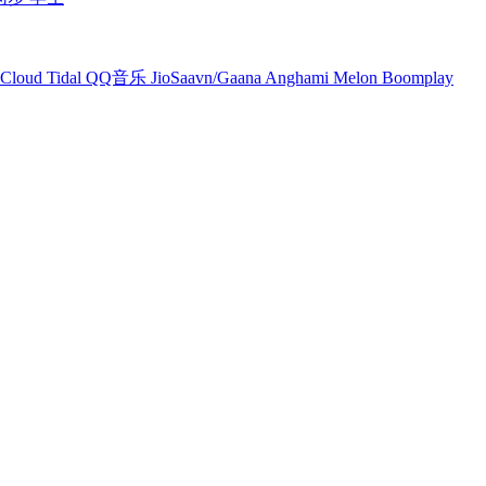
Cloud
Tidal
QQ音乐
JioSaavn/Gaana
Anghami
Melon
Boomplay