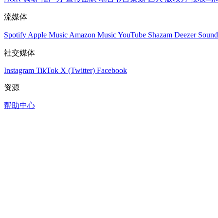
流媒体
Spotify
Apple Music
Amazon Music
YouTube
Shazam
Deezer
Sound
社交媒体
Instagram
TikTok
X (Twitter)
Facebook
资源
帮助中心