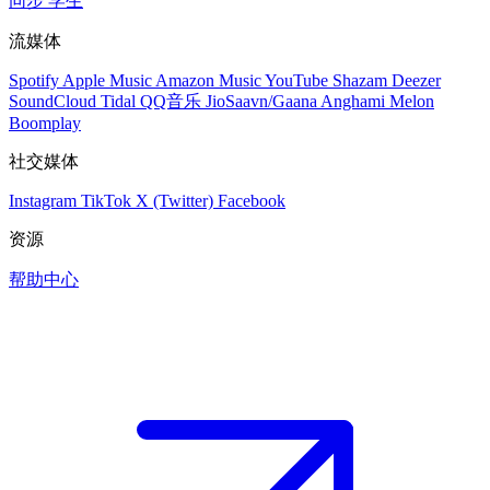
同步
学生
流媒体
Spotify
Apple Music
Amazon Music
YouTube
Shazam
Deezer
SoundCloud
Tidal
QQ音乐
JioSaavn/Gaana
Anghami
Melon
Boomplay
社交媒体
Instagram
TikTok
X (Twitter)
Facebook
资源
帮助中心