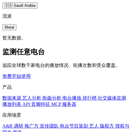
🇸🇦 Saudi Arabia
流派
Metal
暂无数据。
监测任意电台
追踪全球数千家电台的播放情况、轮播次数和受众覆盖。
免费开始使用
产品
数据来源
艺人分析
歌曲分析
电台播放
排行榜
社交媒体监测
播放列表
API
音频特征
MCP 服务器
应用场景
A&R 调研
推广方
宣传团队
电台节目策划
艺人
版权方
授权与