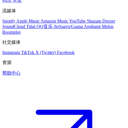
同步
学生
流媒体
Spotify
Apple Music
Amazon Music
YouTube
Shazam
Deezer
SoundCloud
Tidal
QQ音乐
JioSaavn/Gaana
Anghami
Melon
Boomplay
社交媒体
Instagram
TikTok
X (Twitter)
Facebook
资源
帮助中心