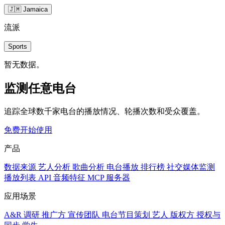
🇯🇲 Jamaica
流派
Sports
暂无数据。
监测任意电台
追踪全球数千家电台的播放情况、轮播次数和受众覆盖。
免费开始使用
产品
数据来源
艺人分析
歌曲分析
电台播放
排行榜
社交媒体监测
播放列表
API
音频特征
MCP 服务器
应用场景
A&R 调研
推广方
宣传团队
电台节目策划
艺人
版权方
授权与